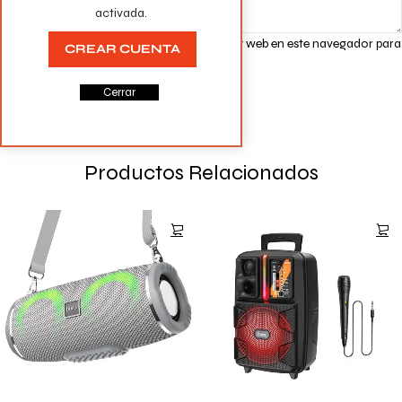
activada.
Guarda mi nombre, correo electrónico y web en este navegador para
CREAR CUENTA
la próxima vez que comente.
Cerrar
Productos Relacionados