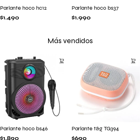
Parlante hoco hc12
Parlante hoco bs37
$
1.490
$
1.990
Más vendidos
Parlante hoco bs46
Parlante t&g TG394
$
1.890
$
690