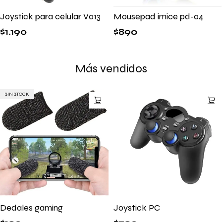
Joystick para celular V013
Mousepad imice pd-04
$
1.190
$
890
Más vendidos
SIN STOCK
Dedales gaming
Joystick PC