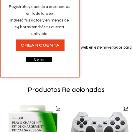
Registrate y accedé a descuentos 
en toda la web.

Ingresá tus datos y en menos de 
24 horas tendrás tu cuenta 
activada.
CREAR CUENTA
Guarda mi nombre, correo electrónico y web en este navegador para
la próxima vez que comente.
Cerrar
Productos Relacionados