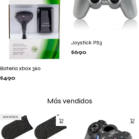
Joystick PS3
$
690
Bateria xbox 360
$
490
Más vendidos
SIN STOCK