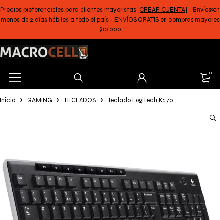
Precios preferenciales para clientes mayoristas
[CREAR CUENTA]
- Envíos en
menos de 2 días hábiles a todo el país - ENVÍOS GRATIS en compras mayores
$10.000
0
Inicio
GAMING
TECLADOS
Teclado Logitech K270