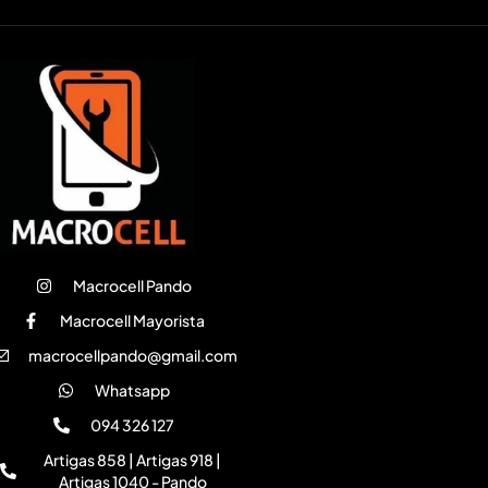
Macrocell Pando
Macrocell Mayorista
macrocellpando@gmail.com
Whatsapp
094 326 127
Artigas 858 | Artigas 918 |
Artigas 1040 - Pando