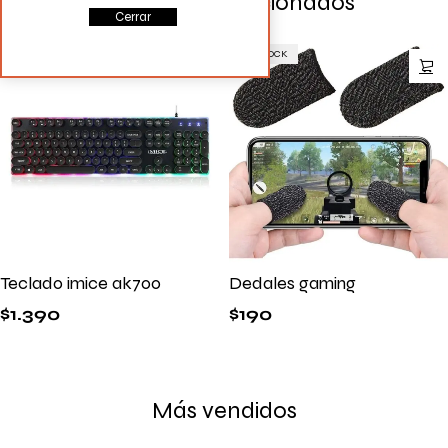
Productos Relacionados
Cerrar
SIN STOCK
Teclado imice ak700
Dedales gaming
$
1.390
$
190
Más vendidos