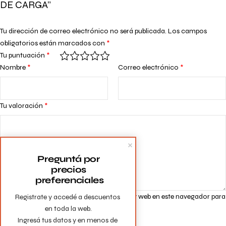
DE CARGA”
Tu dirección de correo electrónico no será publicada.
Los campos
obligatorios están marcados con
*
Tu puntuación
*
Nombre
*
Correo electrónico
*
Tu valoración
*
Preguntá por 
precios 
preferenciales
Guarda mi nombre, correo electrónico y web en este navegador para
Registrate y accedé a descuentos 
en toda la web.

la próxima vez que comente.
Ingresá tus datos y en menos de 