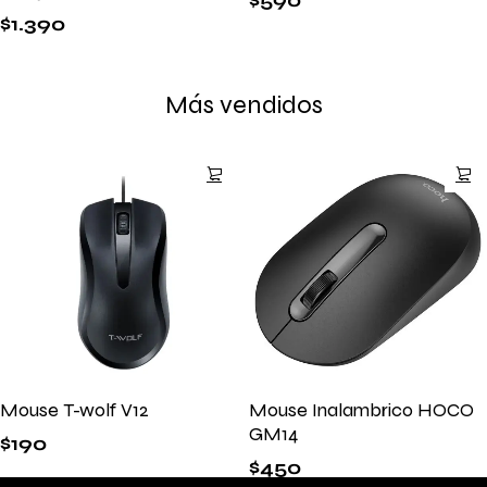
$
590
$
1.390
Más vendidos
Mouse T-wolf V12
Mouse Inalambrico HOCO
GM14
$
190
$
450