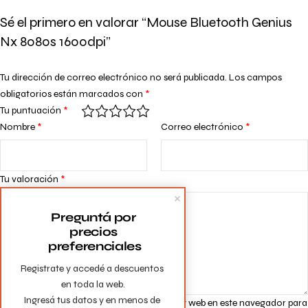
Sé el primero en valorar “Mouse Bluetooth Genius
Nx 8080s 1600dpi”
Tu dirección de correo electrónico no será publicada.
Los campos
obligatorios están marcados con
*
Tu puntuación
*
Nombre
*
Correo electrónico
*
Tu valoración
*
Preguntá por 
precios 
preferenciales
Registrate y accedé a descuentos 
en toda la web.

Ingresá tus datos y en menos de 
Guarda mi nombre, correo electrónico y web en este navegador para