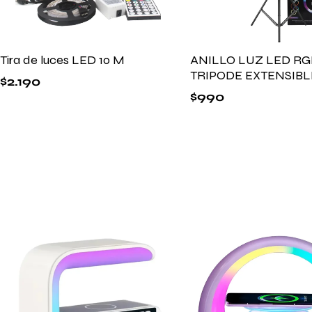
Tira de luces LED 10 M
ANILLO LUZ LED RG
TRIPODE EXTENSIBLE
$
2.190
$
990