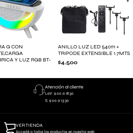
A G CON
ANILLO LUZ LED 54cm +
E,CARGA
TRIPODE EXTENSIBLE 1.7MTS
RICA Y LUZ RGB BT-
$
4.500
Atención al cliente
LaV: 9:00 a 18:30
S: 9:00 a 13:30
VER TIENDA
Accedé a todos los productos en nuestra web