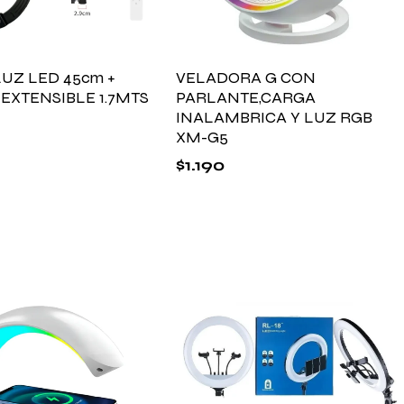
LUZ LED 45cm +
VELADORA G CON
 EXTENSIBLE 1.7MTS
PARLANTE,CARGA
INALAMBRICA Y LUZ RGB
XM-G5
$
1.190