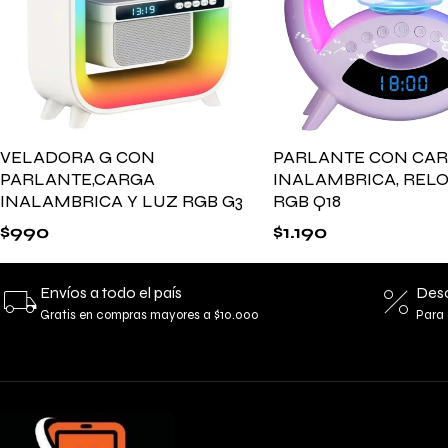
VELADORA G CON
PARLANTE CON CA
PARLANTE,CARGA
INALAMBRICA, RELO
INALAMBRICA Y LUZ RGB G3
RGB Q18
$
990
$
1.190
Envíos a todo el país
Desc
Gratis en compras mayores a $10.000
Para 