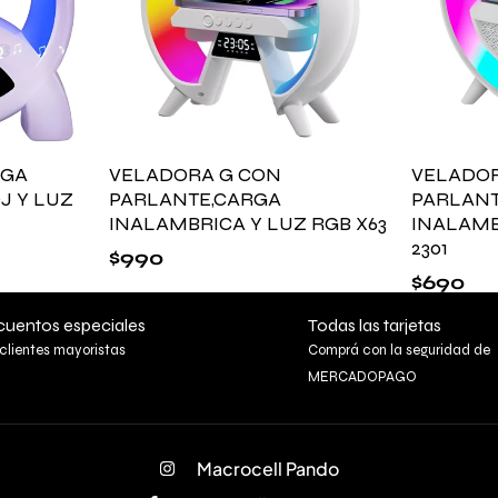
RGA
VELADORA G CON
VELADOR
J Y LUZ
PARLANTE,CARGA
PARLANT
INALAMBRICA Y LUZ RGB X63
INALAMB
2301
$
990
$
690
uentos especiales
Todas las tarjetas
clientes mayoristas
Comprá con la seguridad de
MERCADOPAGO
Macrocell Pando