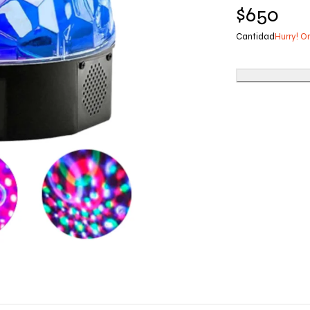
$
650
Cantidad
Hurry! On