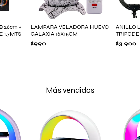
B 26cm +
LAMPARA VELADORA HUEVO
ANILLO 
 1.7MTS
GALAXIA 16X15CM
TRIPODE
$
990
$
3.900
Más vendidos