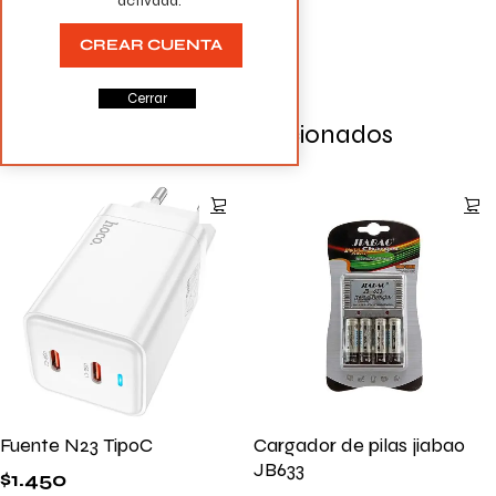
activada.
la próxima vez que comente.
CREAR CUENTA
Cerrar
Productos Relacionados
Fuente N23 TipoC
Cargador de pilas jiabao
JB633
$
1.450