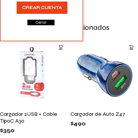
CREAR CUENTA
Cerrar
Productos Relacionados
Cargador 2USB + Cable
Cargador de Auto Z47
TipoC A30
$
490
$
350