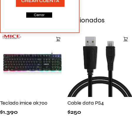
CREAR CUENTA
Cerrar
Productos Relacionados
Teclado imice ak700
Cable data PS4
$
1.390
$
250