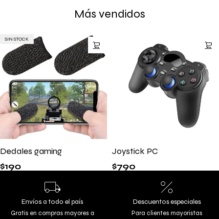
Más vendidos
SIN STOCK
Dedales gaming
Joystick PC
$
190
$
790
Envíos a todo el país
Descuentos especiales
Gratis en compras mayores a
Para clientes mayoristas