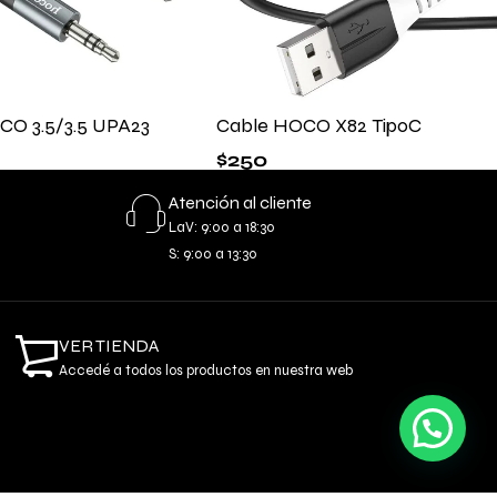
CO 3.5/3.5 UPA23
Cable HOCO X82 TipoC
$
250
Atención al cliente
LaV: 9:00 a 18:30
S: 9:00 a 13:30
VER TIENDA
Accedé a todos los productos en nuestra web
Necesitas ayuda o información