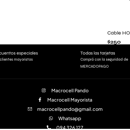
Cable HO
$
250
uentos especiales
Todas las tarjetas
clientes mayoristas
Comprá con la seguridad de
MERCADOPAGO
Macrocell Pando
Macrocell Mayorista
macrocellpando@gmail.com
Whatsapp
094 326 127