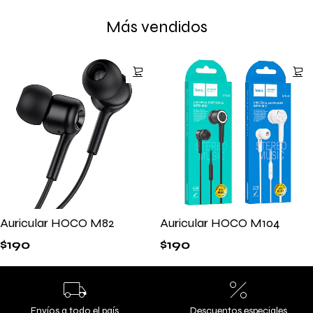
Más vendidos
Auricular HOCO M82
Auricular HOCO M104
$
190
$
190
Envíos a todo el país
Descuentos especiales