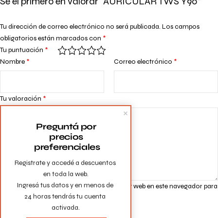
Sé el primero en valorar “AURICULAR TWS Y90”
Tu dirección de correo electrónico no será publicada.
Los campos
obligatorios están marcados con
*
Tu puntuación
*
Nombre
*
Correo electrónico
*
Tu valoración
*
Preguntá por 
precios 
preferenciales
Registrate y accedé a descuentos 
en toda la web.

Ingresá tus datos y en menos de 
Guarda mi nombre, correo electrónico y web en este navegador para
24 horas tendrás tu cuenta 
la próxima vez que comente.
activada.