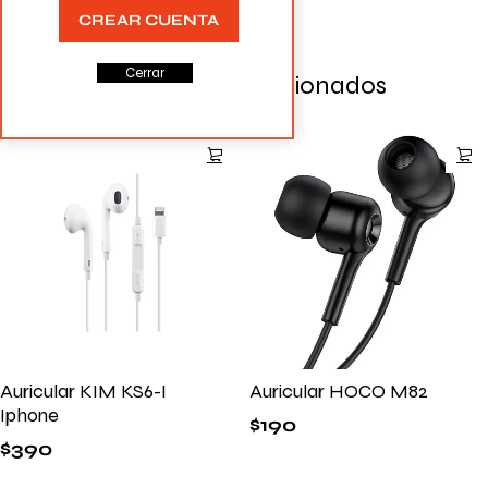
CREAR CUENTA
Cerrar
Productos Relacionados
Auricular KIM KS6-I
Auricular HOCO M82
Iphone
$
190
$
390