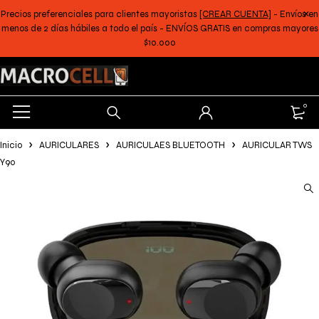
Precios preferenciales para clientes mayoristas
[CREAR CUENTA]
- Envíos en
menos de 2 días hábiles a todo el país - ENVÍOS GRATIS en compras mayores
$10.000
0
Inicio
AURICULARES
AURICULAES BLUETOOTH
AURICULAR TWS
Y90