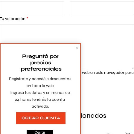
Tu valoración
*
Preguntá por 
precios 
preferenciales
Guarda mi nombre, correo electrónico y web en este navegador para
Registrate y accedé a descuentos 
la próxima vez que comente.
en toda la web.

Ingresá tus datos y en menos de 
24 horas tendrás tu cuenta 
activada.
Productos Relacionados
CREAR CUENTA
Cerrar