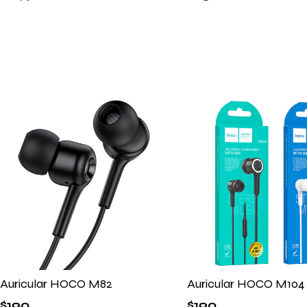
Auricular HOCO M82
Auricular HOCO M104
$
190
$
190