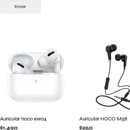
Auricular hoco ew04
Auricular HOCO M58
$
1.490
$
250