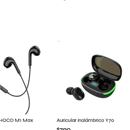
r HOCO M1 Max
Auricular inalámbrico Y70
$
790