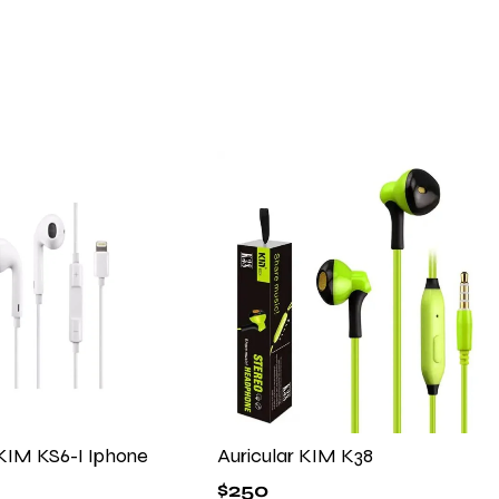
 KIM KS6-I Iphone
Auricular KIM K38
$
250