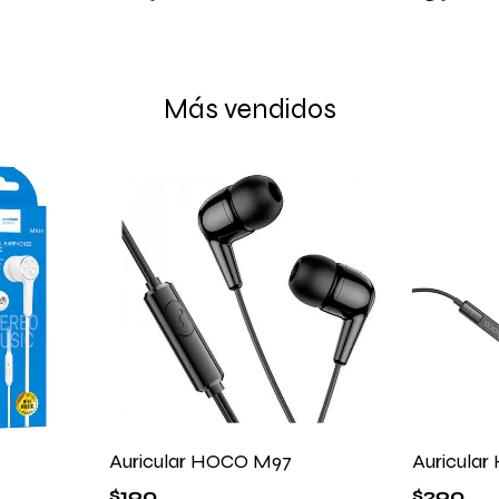
Más vendidos
Auricular HOCO M97
Auricula
$
190
$
290