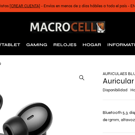
ristas
[CREAR CUENTA]
- Envíos en menos de 2 días hábiles a todo el país -
/TABLET
GAMING
RELOJES
HOGAR
INFORMAT
2
AURICULAES BL
Auricular
Disponibilidad
Ha
Bluetooth 5,3, d
de 13mm, altavoz