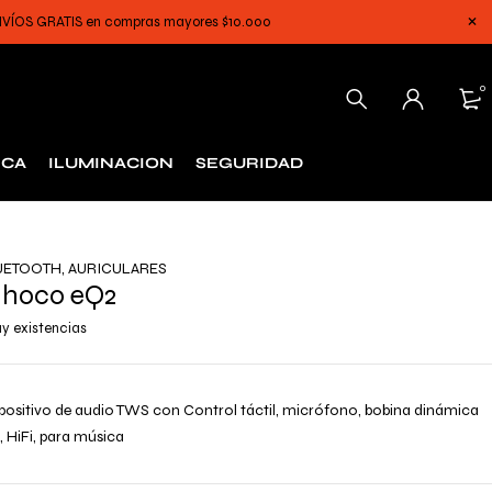
 ENVÍOS GRATIS en compras mayores $10.000
0
ICA
ILUMINACION
SEGURIDAD
UETOOTH
,
AURICULARES
 hoco eQ2
y existencias
ispositivo de audio TWS con Control táctil, micrófono, bobina dinámica
, HiFi, para música