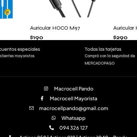
Auricular HOCO M97
Auricula
$
190
$
290
uentos especiales
Todas las tarjetas
clientes mayoristas
Comprá con la seguridad de
MERCADOPAGO
Macrocell Pando
Macrocell Mayorista
macrocellpando@gmail.com
Whatsapp
094 326 127