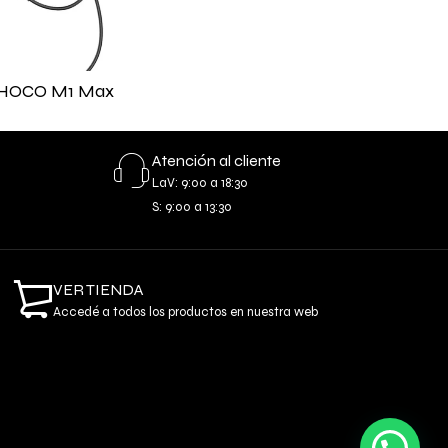
r HOCO M1 Max
Atención al cliente
LaV: 9:00 a 18:30
S: 9:00 a 13:30
VER TIENDA
Accedé a todos los productos en nuestra web
Necesitas ayuda o información