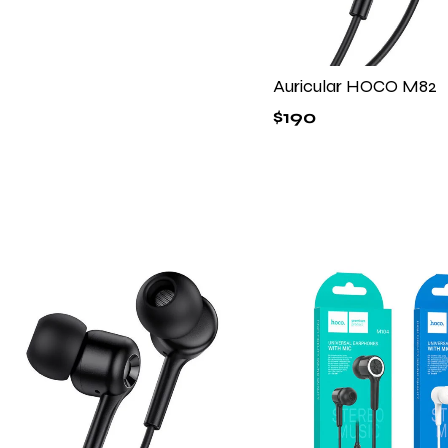
Auricular HOCO M82
$
190