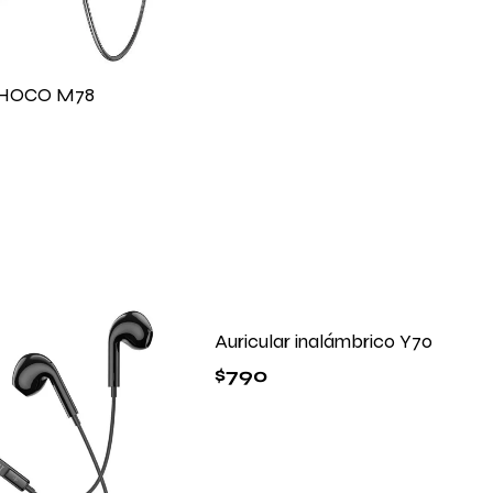
r HOCO M78
Auricular inalámbrico Y70
$
790