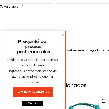
Tu valoración
*
Preguntá por 
precios 
Guarda mi nombre, correo electrónico y web en este navegador para
preferenciales
la próxima vez que comente.
Registrate y accedé a descuentos 
en toda la web.

Ingresá tus datos y en menos de 
24 horas tendrás tu cuenta 
activada.
Productos Relacionados
CREAR CUENTA
Cerrar