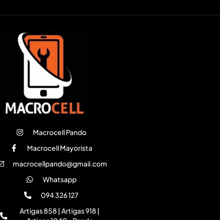
Macrocell Pando
Macrocell Mayorista
macrocellpando@gmail.com
Whatsapp
094 326 127
Artigas 858 | Artigas 918 |