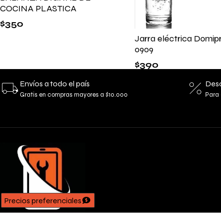
COCINA PLASTICA
$
350
Jarra eléctrica Domi
0909
$
390
Envíos a todo el país
Desc
Gratis en compras mayores a $10.000
Para 
Precios preferenciales