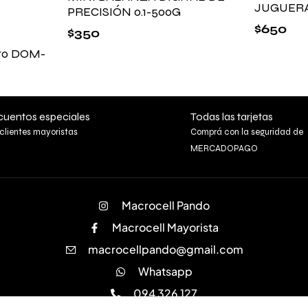
JUGUERA
PRECISIÓN 0.1-500G
$
650
$
350
pro DOM-
uentos especiales
Todas las tarjetas
clientes mayoristas
Comprá con la seguridad de
MERCADOPAGO
Macrocell Pando
Macrocell Mayorista
macrocellpando@gmail.com
Whatsapp
094 326 127