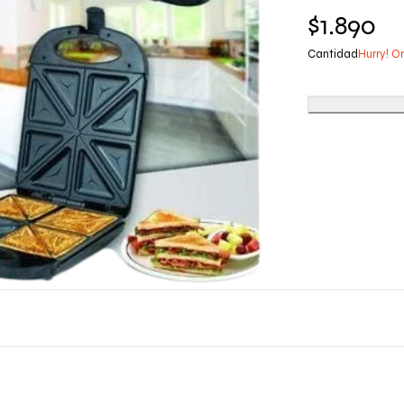
$
1.890
Cantidad
Hurry! On