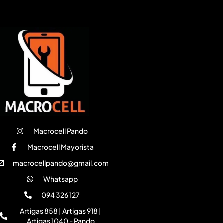
Macrocell Pando
Macrocell Mayorista
macrocellpando@gmail.com
Whatsapp
094 326 127
Artigas 858 | Artigas 918 |
Artigas 1040 - Pando