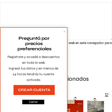
Preguntá por 
precios 
Guarda mi nombre, correo electrónico y web en este navegador para
preferenciales
la próxima vez que comente.
Registrate y accedé a descuentos 
en toda la web.

Ingresá tus datos y en menos de 
24 horas tendrás tu cuenta 
Productos Relacionados
activada.
CREAR CUENTA
Cerrar