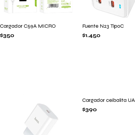
Cargador C59A MICRO
Fuente N23 TipoC
$
350
$
1.450
Cargador ceibalita UA
$
390