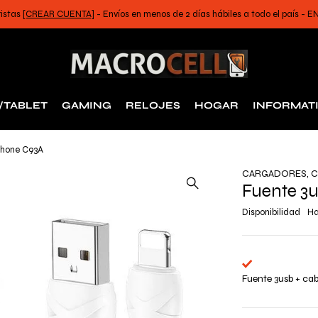
ristas
[CREAR CUENTA]
- Envíos en menos de 2 días hábiles a todo el país -
/TABLET
GAMING
RELOJES
HOGAR
INFORMAT
iPhone C93A
CARGADORES
,
C
Fuente 3u
Disponibilidad
Ha
Fuente 3usb + ca