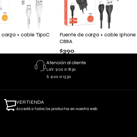
 carga + cable TipoC
Fuente de carga + cable Iphone
C88A
$
390
Atención al cliente
LaV: 9:00 a 18:30
S: 9:00 a 13:30
VER TIENDA
Accedé a todos los productos en nuestra web