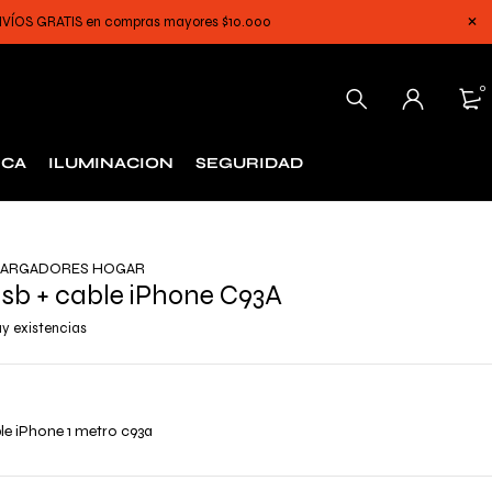
 ENVÍOS GRATIS en compras mayores $10.000
0
ICA
ILUMINACION
SEGURIDAD
ARGADORES HOGAR
sb + cable iPhone C93A
y existencias
ble iPhone 1 metro c93a