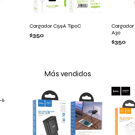
Cargador C59A TipoC
Cargador
A30
$
350
$
350
Más vendidos
-6