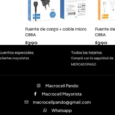
Fuente de carga + cable micro
Fuente de
C88A
C88A
$
390
$
390
uentos especiales
Todas las tarjetas
clientes mayoristas
Comprá con la seguridad de
MERCADOPAGO
Macrocell Pando
Macrocell Mayorista
macrocellpando@gmail.com
Whatsapp