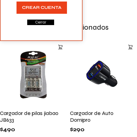
CREAR CUENTA
Cerrar
Productos Relacionados
Cargador de pilas jiabao
Cargador de Auto
JB633
Domipro
$
490
$
290