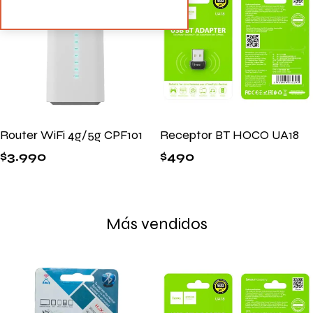
Router WiFi 4g/5g CPF101
Receptor BT HOCO UA18
$
3.990
$
490
Más vendidos