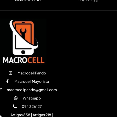
MERCADOPAGO
S: 9:00 a 13:30
Macrocell Pando
Macrocell Mayorista
macrocellpando@gmail.com
Whatsapp
094 326 127
Artigas 858 | Artigas 918 |