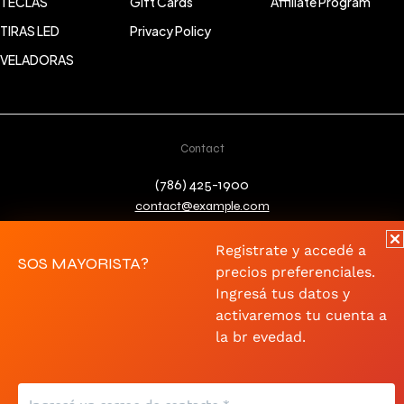
TECLAS
Gift Cards
Affiliate Program
TIRAS LED
Privacy Policy
VELADORAS
Contact
(786) 425-1900
contact@example.com
Registrate y accedé a
SOS MAYORISTA?
precios preferenciales.
Ingresá tus datos y
activaremos tu cuenta a
Copyright © 2023 loobek. All Rights
Terms of Use
Affiliate Program
la br evedad.
Reserved
Accessibility