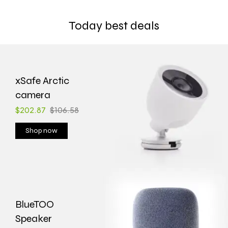
Today best deals
xSafe Arctic
camera
$202.87
$106.58
Shop now
BlueTOO
Speaker