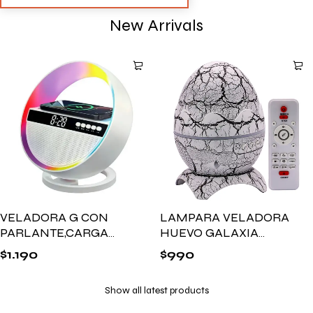
New Arrivals
VELADORA G CON
LAMPARA VELADORA
PARLANTE,CARGA
HUEVO GALAXIA
INALAMBRICA Y LUZ
16X15CM
$
1.190
$
990
RGB XM-G5
Show all latest products