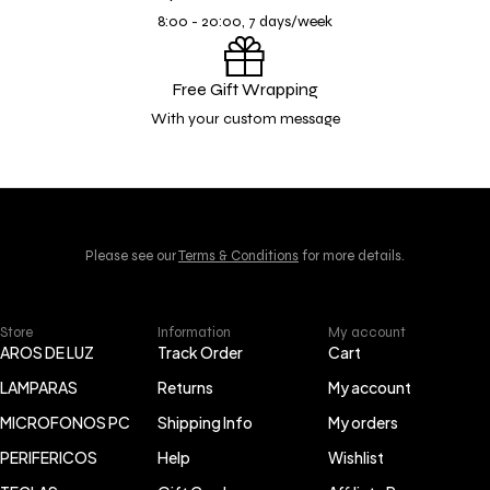
8:00 - 20:00, 7 days/week
Free Gift Wrapping
With your custom message
Please see our
Terms & Conditions
for more details.
Store
Information
My account
AROS DE LUZ
Track Order
Cart
LAMPARAS
Returns
My account
MICROFONOS PC
Shipping Info
My orders
PERIFERICOS
Help
Wishlist