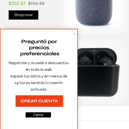
$202.87
$106.58
Shop now
Preguntá por 
precios 
preferenciales
WireLess
Registrate y accedé a descuentos 
PS2 Buds
en toda la web.

$202.87
$106.58
Ingresá tus datos y en menos de 
24 horas tendrás tu cuenta 
Shop now
activada.
CREAR CUENTA
Cerrar