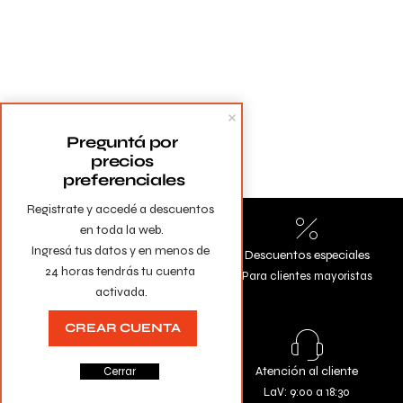
Preguntá por 
precios 
preferenciales
Registrate y accedé a descuentos 
en toda la web.

Ingresá tus datos y en menos de 
Envíos a todo el país
Descuentos especiales
24 horas tendrás tu cuenta 
Gratis en compras mayores a
Para clientes mayoristas
activada.
$10.000
CREAR CUENTA
Todas las tarjetas
Atención al cliente
Cerrar
Comprá con la seguridad de
LaV: 9:00 a 18:30