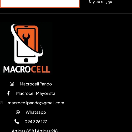
MERCADOPAGO
S: 9:00 a 13:30
Macrocell Pando
Macrocell Mayorista
macrocellpando@gmail.com
Whatsapp
094 326 127
Artigas 858 | Artigas 918 |