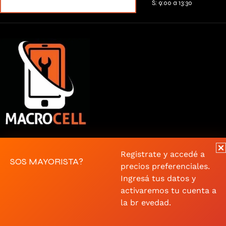
MERCADOPAGO
S: 9:00 a 13:30
Macrocell Pando
Registrate y accedé a
Macrocell Mayorista
SOS MAYORISTA?
precios preferenciales.
macrocellpando@gmail.com
Ingresá tus datos y
activaremos tu cuenta a
Whatsapp
la br evedad.
094 326 127
Artigas 858 | Artigas 918 |