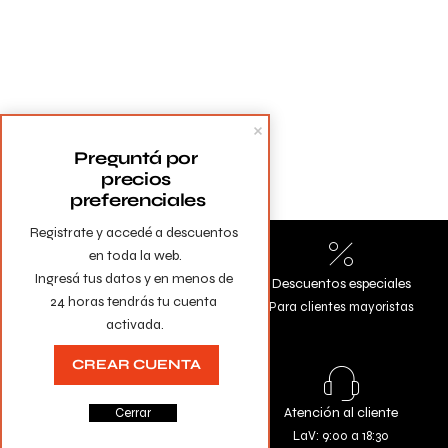
Preguntá por 
precios 
preferenciales
Registrate y accedé a descuentos 
en toda la web.

Ingresá tus datos y en menos de 
Envíos a todo el país
Descuentos especiales
24 horas tendrás tu cuenta 
Gratis en compras mayores a
Para clientes mayoristas
activada.
$10.000
CREAR CUENTA
Todas las tarjetas
Atención al cliente
Cerrar
Comprá con la seguridad de
LaV: 9:00 a 18:30