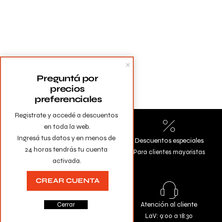
Preguntá por 
precios 
preferenciales
Registrate y accedé a descuentos 
en toda la web.

Ingresá tus datos y en menos de 
Envíos a todo el país
Descuentos especiales
24 horas tendrás tu cuenta 
Gratis en compras mayores a
Para clientes mayoristas
activada.
$10.000
CREAR CUENTA
Todas las tarjetas
Atención al cliente
Cerrar
Comprá con la seguridad de
LaV: 9:00 a 18:30