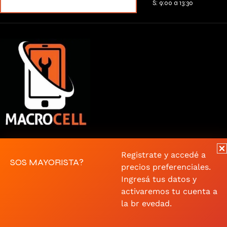
MERCADOPAGO
S: 9:00 a 13:30
Macrocell Pando
Registrate y accedé a
Macrocell Mayorista
SOS MAYORISTA?
precios preferenciales.
macrocellpando@gmail.com
Ingresá tus datos y
activaremos tu cuenta a
Whatsapp
la br evedad.
094 326 127
Artigas 858 | Artigas 918 |