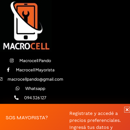
Macrocell Pando
Macrocell Mayorista
macrocellpando@gmail.com
Whatsapp
094 326 127
Artigas 858 | Artigas 918 |
Artigas 1040 - Pando
Registrate y accedé a
SOS MAYORISTA?
precios preferenciales.
Ingresá tus datos y