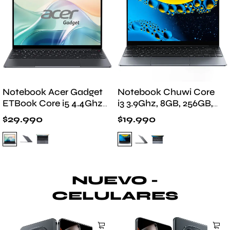
Notebook Acer Gadget
Notebook Chuwi Core
ETBook Core i5 4.4Ghz,
i3 3.9Ghz, 8GB, 256GB,
16GB, 512GB, 14″
14" FHD
$
29.990
$
19.990
NUEVO -
CELULARES