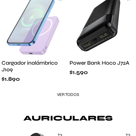
Cargador inalámbrico
Power Bank Hoco J72A
J109
$
1.590
$
1.890
VER TODOS
AURICULARES