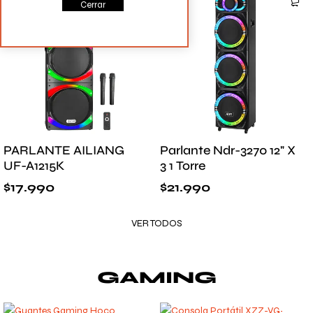
Cerrar
PARLANTE AILIANG
Parlante Ndr-3270 12" X
UF-A1215K
3 1 Torre
$
17.990
$
21.990
VER TODOS
GAMING