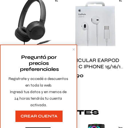
Preguntá por 
AURICULAR EARPOD
AURICULAR TIPO C
precios 
TIPO C IPHONE 15/16/17
SAM AKG PREMIUM
preferenciales
PREMIUM
$
2.290
$
1.390
Registrate y accedé a descuentos 
en toda la web.

VER TODOS
Ingresá tus datos y en menos de 
24 horas tendrás tu cuenta 
activada.
PARLANTES
CREAR CUENTA