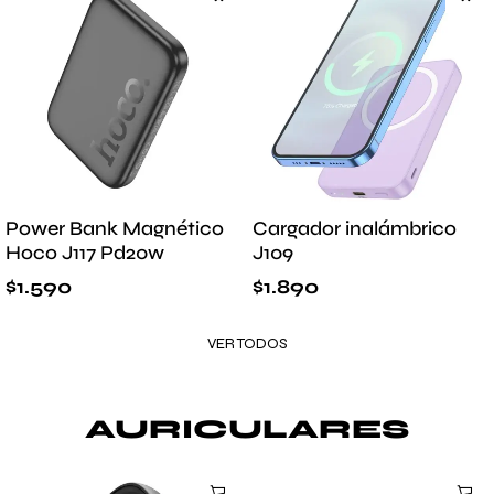
Power Bank Magnético
Cargador inalámbrico
Hoco J117 Pd20w
J109
$
1.590
$
1.890
VER TODOS
AURICULARES