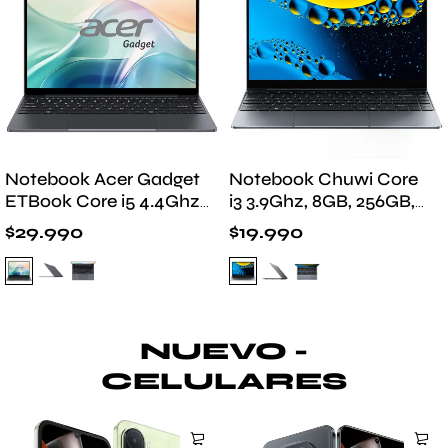
Notebook Acer Gadget
Notebook Chuwi Core
ETBook Core i5 4.4Ghz,
i3 3.9Ghz, 8GB, 256GB,
16GB, 512GB, 14″
14" FHD
$
29.990
$
19.990
NUEVO -
CELULARES