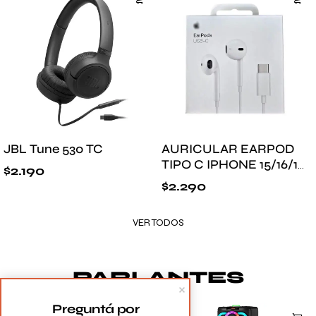
JBL Tune 530 TC
AURICULAR EARPOD
TIPO C IPHONE 15/16/17
$
2.190
PREMIUM
$
2.290
VER TODOS
PARLANTES
Preguntá por 