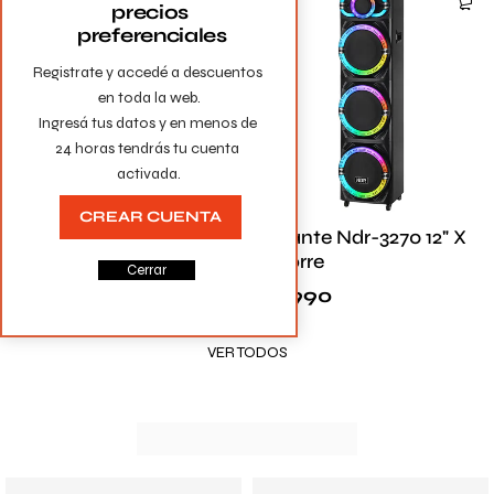
precios 
preferenciales
Registrate y accedé a descuentos 
en toda la web.

Ingresá tus datos y en menos de 
24 horas tendrás tu cuenta 
activada.
CREAR CUENTA
PARLANTE AILIANG
Parlante Ndr-3270 12" X
UF-A1215K
3 1 Torre
Cerrar
$
17.990
$
21.990
VER TODOS
GAMING