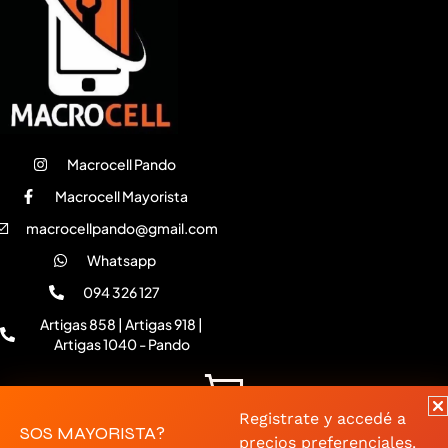
Macrocell Pando
Macrocell Mayorista
macrocellpando@gmail.com
Whatsapp
094 326 127
Artigas 858 | Artigas 918 |
Artigas 1040 - Pando
VER TIENDA
Accedé a todos los productos en nuestra web
Copyright © 2026 MACROCELL. Todos los derechos reservados
Registrate y accedé a
SOS MAYORISTA?
precios preferenciales.